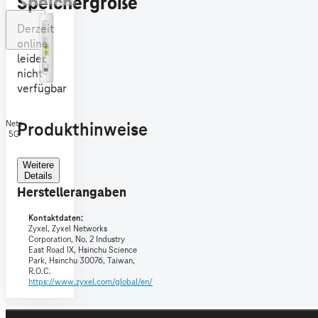
Speichergröße
Derzeit
online
leider
nicht
verfügbar
Netz
Produkthinweise
5G
Weitere
Details
Herstellerangaben
Kontaktdaten:
Zyxel,
Zyxel Networks
Corporation, No. 2 Industry
East Road IX, Hsinchu Science
Park, Hsinchu 30076, Taiwan,
R.O.C.
https://www.zyxel.com/global/en/