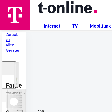
Internet
TV
Mobilfunk
Zurück
zu
allen
Geräten
Zyxel
NR5111
5G
Router
Farbe
Ausgewählt: